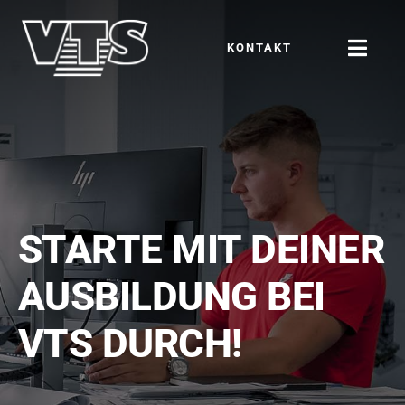
Zum
Inhalt
KONTAKT
Toggl
springen
Navig
Über uns
Produktbereiche
News und Termine
STARTE MIT DEINER
AUSBILDUNG BEI
Karriere
VTS DURCH!